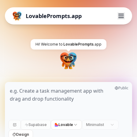
LovablePrompts.app
Hi! Welcome to
LovablePrompts
.app
Public
Supabase
Lovable
Minimalist
Design