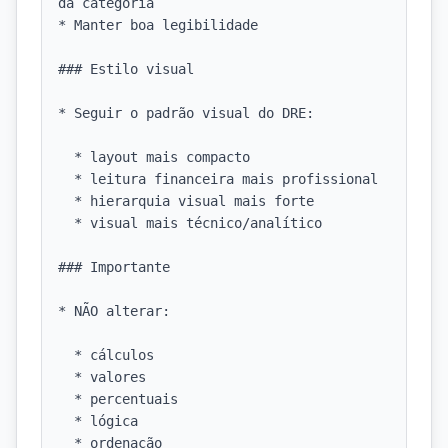
da categoria

* Manter boa legibilidade

### Estilo visual

* Seguir o padrão visual do DRE:

  * layout mais compacto

  * leitura financeira mais profissional

  * hierarquia visual mais forte

  * visual mais técnico/analítico

### Importante

* NÃO alterar:

  * cálculos

  * valores

  * percentuais

  * lógica

  * ordenação
