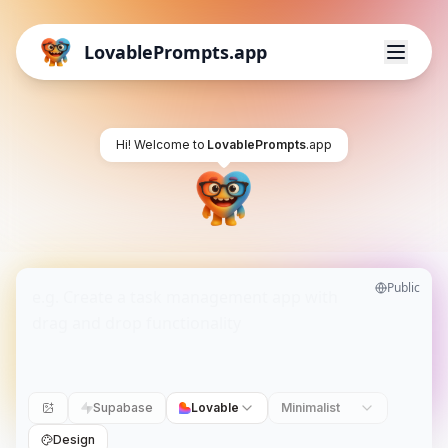
LovablePrompts.app
Hi! Welcome to
LovablePrompts
.app
Public
Supabase
Lovable
Minimalist
Design