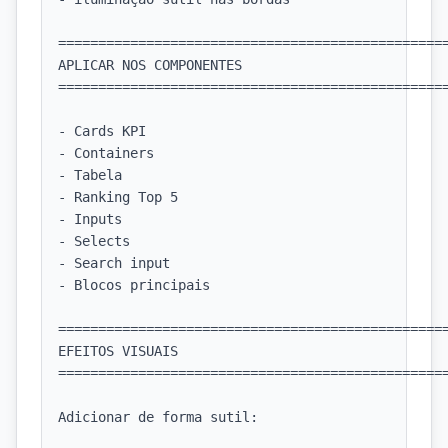
=================================================
APLICAR NOS COMPONENTES

=================================================
- Cards KPI

- Containers

- Tabela

- Ranking Top 5

- Inputs

- Selects

- Search input

- Blocos principais

=================================================
EFEITOS VISUAIS

=================================================
Adicionar de forma sutil:
