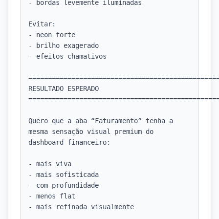
- bordas levemente iluminadas

Evitar:

- neon forte

- brilho exagerado

- efeitos chamativos

=================================================
RESULTADO ESPERADO

=================================================
Quero que a aba “Faturamento” tenha a 
mesma sensação visual premium do 
dashboard financeiro:

- mais viva

- mais sofisticada

- com profundidade

- menos flat

- mais refinada visualmente
