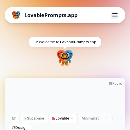
LovablePrompts.app
Hi! Welcome to
LovablePrompts
.app
Public
Supabase
Lovable
Minimalist
Design